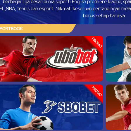
berbagai liga besar dunia seperti English premiere league, span
FL,NBA, tennis dan esport. Nikmati keseruan pertandingan mela
bonus setiap harinya.
PORTBOOK
PROMO
PROMO