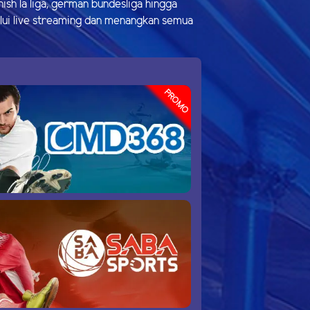
ish la liga, german bundesliga hingga
lui live streaming dan menangkan semua
PROMO