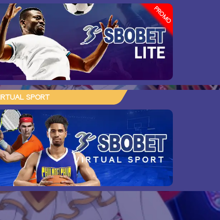
PROMO
IRTUAL SPORT