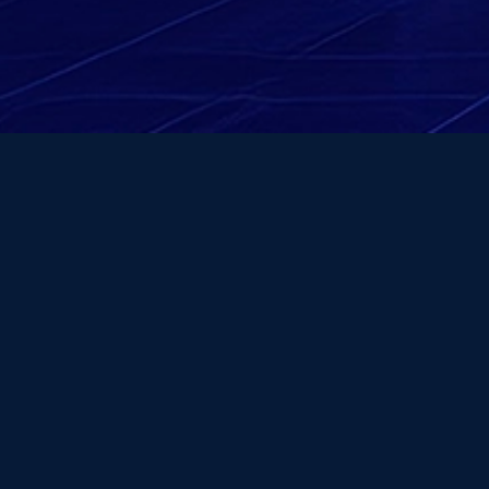
k
Kalkulator Mix Parlay
RTP SLOT GACOR
Lisensi
us Judi Online Terbaik