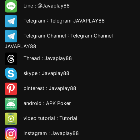
Line : @Javaplay88
Telegram : Telegram JAVAPLAY88
Telegram Channel : Telegram Channel
JAVAPLAY88
Thread : Javaplay88
skype : Javaplay88
pinterest : Javaplay88
android : APK Poker
video tutorial : Tutorial
Instagram : Javaplay88