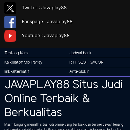
Twitter : Javaplay88
Fanspage : Javaplay88
Youtube : Javaplay88
Tentang Kami
Jadwal bank
Kalkulator Mix Parlay
RTP SLOT GACOR
link-alternatif
Anti-blokir
JAVAPLAY88 Situs Judi
Online Terbaik &
Berkualitas
Masih bingung memilih situs judi online yang terbaik dan terpercaya? Tenang
saja, Anda sudah berada di situs yang sangat tepat untuk bermain judi online.