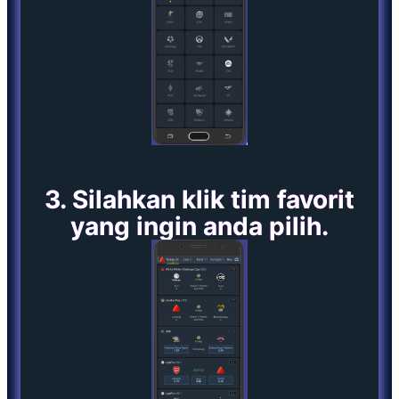
3. Silahkan klik tim favorit
yang ingin anda pilih.